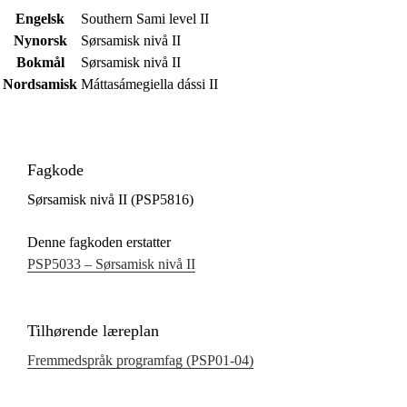
Engelsk
Southern Sami level II
Nynorsk
Sørsamisk nivå II
Bokmål
Sørsamisk nivå II
Nordsamisk
Máttasámegiella dássi II
Fagkode
Sørsamisk nivå II (PSP5816)
Denne fagkoden erstatter
PSP5033 – Sørsamisk nivå II
Tilhørende læreplan
Fremmedspråk programfag (PSP01‑04)