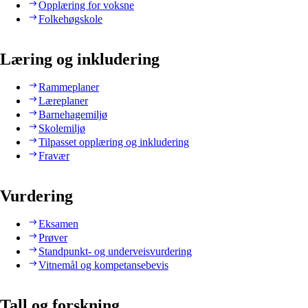
Opplæring for voksne
Folkehøgskole
Læring og inkludering
Rammeplaner
Læreplaner
Barnehagemiljø
Skolemiljø
Tilpasset opplæring og inkludering
Fravær
Vurdering
Eksamen
Prøver
Standpunkt- og underveisvurdering
Vitnemål og kompetansebevis
Tall og forskning