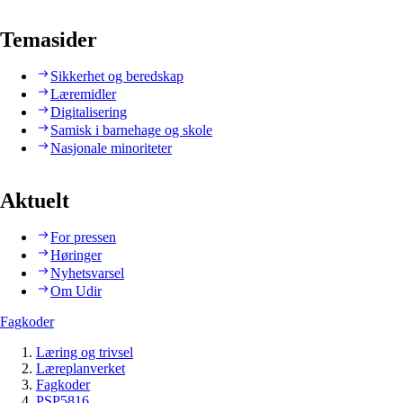
Temasider
Sikkerhet og beredskap
Læremidler
Digitalisering
Samisk i barnehage og skole
Nasjonale minoriteter
Aktuelt
For pressen
Høringer
Nyhetsvarsel
Om Udir
Fagkoder
Læring og trivsel
Læreplanverket
Fagkoder
PSP5816