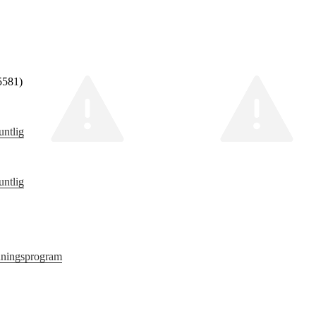
5581)
untlig
untlig
nningsprogram