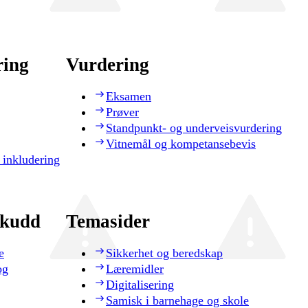
ring
Vurdering
Eksamen
Prøver
Standpunkt- og underveisvurdering
Vitnemål og kompetansebevis
 inkludering
skudd
Temasider
e
Sikkerhet og beredskap
og
Læremidler
Digitalisering
Samisk i barnehage og skole