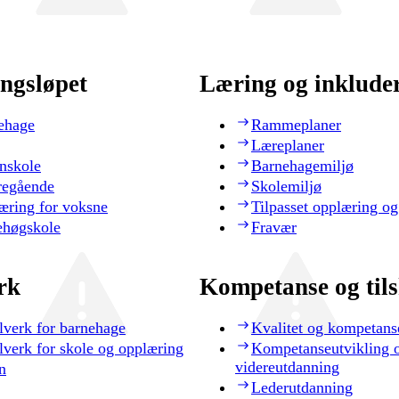
ngsløpet
Læring og inklude
ehage
Rammeplaner
Læreplaner
nskole
Barnehagemiljø
regående
Skolemiljø
æring for voksne
Tilpasset opplæring og
ehøgskole
Fravær
rk
Kompetanse og til
lverk for barnehage
Kvalitet og kompetans
lverk for skole og opplæring
Kompetanseutvikling 
videreutdanning
n
Lederutdanning