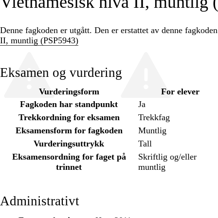
Vietnamesisk nivå II, muntlig
Denne fagkoden er utgått. Den er erstattet av denne fagkode
II, muntlig (PSP5943)
Eksamen og vurdering
Vurderingsform
For elever
Fagkoden har standpunkt
Ja
Trekkordning for eksamen
Trekkfag
Eksamensform for fagkoden
Muntlig
Vurderingsuttrykk
Tall
Eksamensordning for faget på
Skriftlig og/eller
trinnet
muntlig
Administrativt