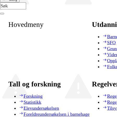
Hovedmeny
Utdanni
Barn
SFO
Grun
Vide
Oppl
Folk
Tall og forskning
Regelve
Forskning
Rege
Statistikk
Rege
Elevundersøkelsen
Tilsy
Foreldreundersøkelsen i barnehage