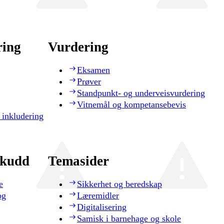
ring
Vurdering
Eksamen
Prøver
Standpunkt- og underveisvurdering
Vitnemål og kompetansebevis
 inkludering
skudd
Temasider
e
Sikkerhet og beredskap
og
Læremidler
Digitalisering
Samisk i barnehage og skole