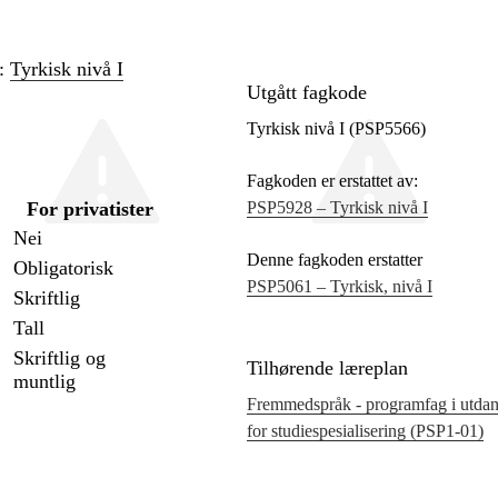
n:
Tyrkisk nivå I
Utgått fagkode
Tyrkisk nivå I (PSP5566)
Fagkoden er erstattet av:
For privatister
PSP5928 – Tyrkisk nivå I
Nei
Denne fagkoden erstatter
Obligatorisk
PSP5061 – Tyrkisk, nivå I
Skriftlig
Tall
Skriftlig og
Tilhørende læreplan
muntlig
Fremmedspråk - programfag i utda
for studiespesialisering (PSP1‑01)