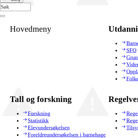
Hovedmeny
Utdanni
Barn
SFO
Grun
Vide
Oppl
Folk
Tall og forskning
Regelve
Forskning
Rege
Statistikk
Rege
Elevundersøkelsen
Tilsy
Foreldreundersøkelsen i barnehage