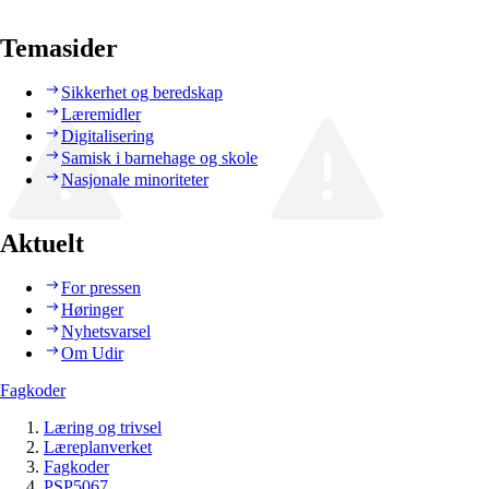
Temasider
Sikkerhet og beredskap
Læremidler
Digitalisering
Samisk i barnehage og skole
Nasjonale minoriteter
Aktuelt
For pressen
Høringer
Nyhetsvarsel
Om Udir
Fagkoder
Læring og trivsel
Læreplanverket
Fagkoder
PSP5067