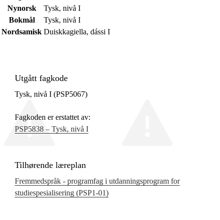
Nynorsk
Tysk, nivå I
Bokmål
Tysk, nivå I
Nordsamisk
Duiskkagiella, dássi I
Utgått fagkode
Tysk, nivå I (PSP5067)
Fagkoden er erstattet av:
PSP5838 – Tysk, nivå I
Tilhørende læreplan
Fremmedspråk - programfag i utdanningsprogram for
studiespesialisering (PSP1‑01)