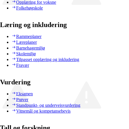
Opplæring for voksne
Folkehøgskole
Læring og inkludering
Rammeplaner
Læreplaner
Barnehagemiljø
Skolemiljø
Tilpasset opplæring og inkludering
Fravær
Vurdering
Eksamen
Prøver
Standpunkt- og underveisvurdering
Vitnemål og kompetansebevis
Tall og forskning