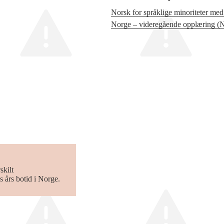
Norsk for språklige minoriteter med 
Norge – videregående opplæring 
skilt
 års botid i Norge.