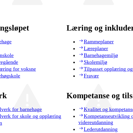
ngsløpet
Læring og inklude
ehage
Rammeplaner
Læreplaner
nskole
Barnehagemiljø
regående
Skolemiljø
æring for voksne
Tilpasset opplæring og
ehøgskole
Fravær
rk
Kompetanse og til
lverk for barnehage
Kvalitet og kompetans
lverk for skole og opplæring
Kompetanseutvikling 
videreutdanning
n
Lederutdanning