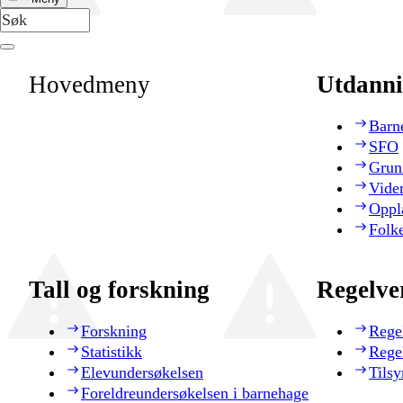
Hovedmeny
Utdanni
Barn
SFO
Grun
Vide
Oppl
Folk
Tall og forskning
Regelve
Forskning
Rege
Statistikk
Rege
Elevundersøkelsen
Tilsy
Foreldreundersøkelsen i barnehage