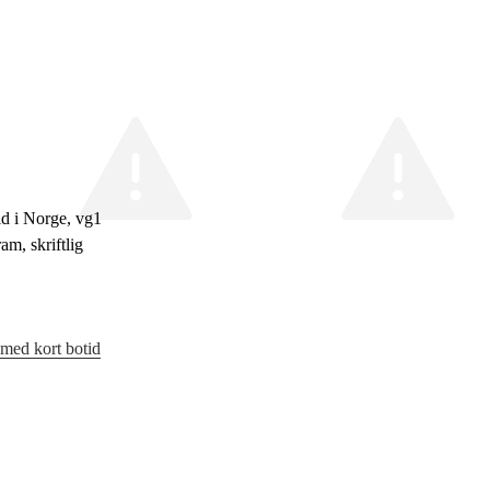
id i Norge, vg1
m, skriftlig
med kort botid