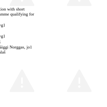
ion with short
amme qualifying for
vg1
vg1
g
 áiggi Norggas, jo1
laš