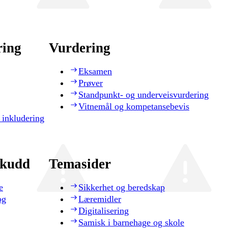
ring
Vurdering
Eksamen
Prøver
Standpunkt- og underveisvurdering
Vitnemål og kompetansebevis
 inkludering
skudd
Temasider
e
Sikkerhet og beredskap
og
Læremidler
Digitalisering
Samisk i barnehage og skole