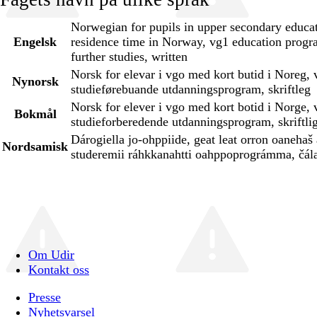
Norwegian for pupils in upper secondary educat
Engelsk
residence time in Norway, vg1 education progr
further studies, written
Norsk for elevar i vgo med kort butid i Noreg, 
Nynorsk
studieførebuande utdanningsprogram, skriftleg
Norsk for elever i vgo med kort botid i Norge, 
Bokmål
studieforberedende utdanningsprogram, skriftli
Dárogiella jo-ohppiide, geat leat orron oanehaš
Nordsamisk
studeremii ráhkkanahtti oahppoprográmma, čála
Om Udir
Kontakt oss
Presse
Nyhetsvarsel