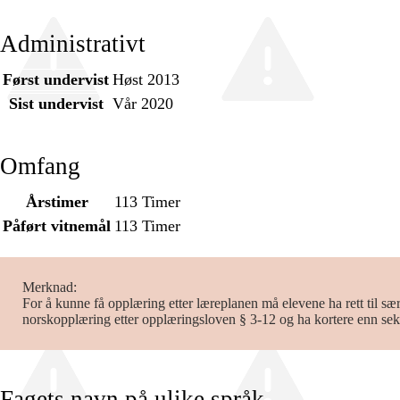
Administrativt
Først undervist
Høst 2013
Sist undervist
Vår 2020
Omfang
Årstimer
113 Timer
Påført vitnemål
113 Timer
Merknad
For å kunne få opplæring etter læreplanen må elevene ha rett til sær
norskopplæring etter opplæringsloven § 3-12 og ha kortere enn seks
Fagets navn på ulike språk