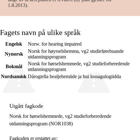
1.8.2013).
Fagets navn på ulike språk
Engelsk
Norw. for hearing impaired
Norsk for høyrselshemma, vg2 studieførebuande
Nynorsk
utdanningsprogram
Norsk for hørselshemmede, vg2 studieforberedende
Bokmål
utdanningsprogram
Nordsamisk
Dárogiella bealjehemiide ja hui lossagulogiidda
Utgått fagkode
Norsk for hørselshemmede, vg2 studieforberedende
utdanningsprogram (NOR1038)
Fagkoden er erstattet av: