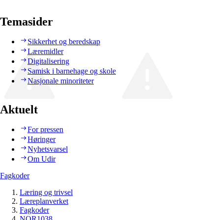
Temasider
Sikkerhet og beredskap
Læremidler
Digitalisering
Samisk i barnehage og skole
Nasjonale minoriteter
Aktuelt
For pressen
Høringer
Nyhetsvarsel
Om Udir
Fagkoder
Læring og trivsel
Læreplanverket
Fagkoder
NOR1038