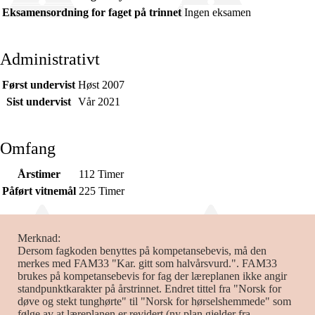
Eksamensordning for faget på trinnet
Ingen eksamen
Administrativt
Først undervist
Høst 2007
Sist undervist
Vår 2021
Omfang
Årstimer
112 Timer
Påført vitnemål
225 Timer
Merknad
Dersom fagkoden benyttes på kompetansebevis, må den
merkes med FAM33 "Kar. gitt som halvårsvurd.". FAM33
brukes på kompetansebevis for fag der læreplanen ikke angir
standpunktkarakter på årstrinnet. Endret tittel fra "Norsk for
døve og stekt tunghørte" til "Norsk for hørselshemmede" som
følge av at læreplanen er revidert (ny plan gjelder fra