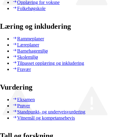
Opplæring for voksne
Folkehøgskole
Læring og inkludering
Rammeplaner
Læreplaner
Barnehagemiljø
Skolemiljø
Tilpasset opplæring og inkludering
Fravær
Vurdering
Eksamen
Prøver
Standpunkt- og underveisvurdering
Vitnemål og kompetansebevis
Tall og forskning