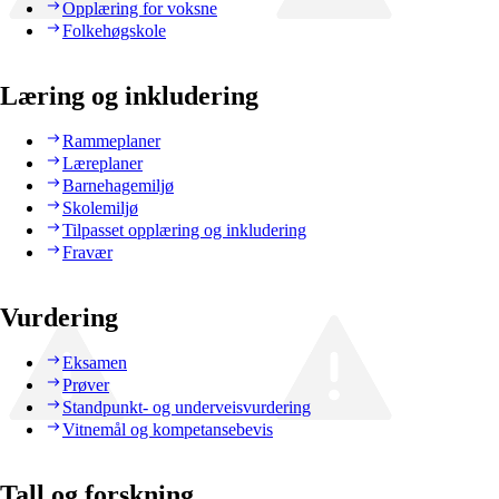
Opplæring for voksne
Folkehøgskole
Læring og inkludering
Rammeplaner
Læreplaner
Barnehagemiljø
Skolemiljø
Tilpasset opplæring og inkludering
Fravær
Vurdering
Eksamen
Prøver
Standpunkt- og underveisvurdering
Vitnemål og kompetansebevis
Tall og forskning