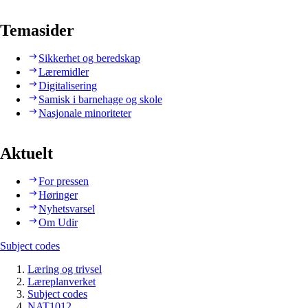
Temasider
Sikkerhet og beredskap
Læremidler
Digitalisering
Samisk i barnehage og skole
Nasjonale minoriteter
Aktuelt
For pressen
Høringer
Nyhetsvarsel
Om Udir
Subject codes
Læring og trivsel
Læreplanverket
Subject codes
NAT1012