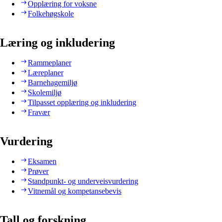
Opplæring for voksne
Folkehøgskole
Læring og inkludering
Rammeplaner
Læreplaner
Barnehagemiljø
Skolemiljø
Tilpasset opplæring og inkludering
Fravær
Vurdering
Eksamen
Prøver
Standpunkt- og underveisvurdering
Vitnemål og kompetansebevis
Tall og forskning