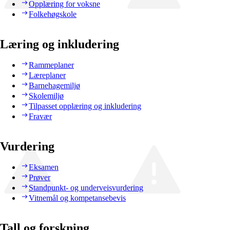
Opplæring for voksne
Folkehøgskole
Læring og inkludering
Rammeplaner
Læreplaner
Barnehagemiljø
Skolemiljø
Tilpasset opplæring og inkludering
Fravær
Vurdering
Eksamen
Prøver
Standpunkt- og underveisvurdering
Vitnemål og kompetansebevis
Tall og forskning