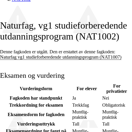
Naturfag, vg1 studieforberedende
utdanningsprogram (NAT1002)
Denne fagkoden er utgått. Den er erstattet av denne fagkoden:
Naturfag vg1 studieforberedende utdanningsprogram (NAT1007)
Eksamen og vurdering
For
Vurderingsform
For elever
privatister
Fagkoden har standpunkt
Ja
Nei
Trekkordning for eksamen
Trekkfag
Obligatorisk
Muntlig-
Muntlig-
Eksamensform for fagkoden
praktisk
praktisk
Vurderingsuttrykk
Tall
Tall
Eksamensordning for faget på
Muntlig-
Muntlig-