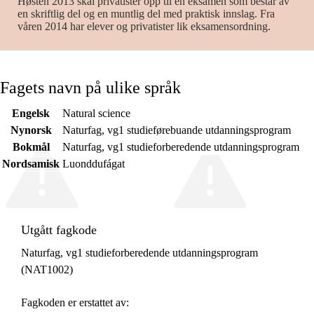
Høsten 2013 skal privatister opp til én eksamen som består av
en skriftlig del og en muntlig del med praktisk innslag. Fra
våren 2014 har elever og privatister lik eksamensordning.
Fagets navn på ulike språk
Engelsk
Natural science
Nynorsk
Naturfag, vg1 studieførebuande utdanningsprogram
Bokmål
Naturfag, vg1 studieforberedende utdanningsprogram
Nordsamisk
Luonddufágat
Utgått fagkode
Naturfag, vg1 studieforberedende utdanningsprogram
(NAT1002)
Fagkoden er erstattet av: