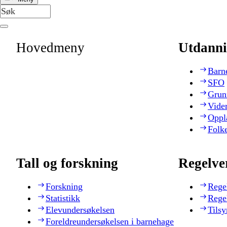
Hovedmeny
Utdanni
Barn
SFO
Grun
Vide
Oppl
Folk
Tall og forskning
Regelve
Forskning
Rege
Statistikk
Rege
Elevundersøkelsen
Tilsy
Foreldreundersøkelsen i barnehage