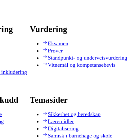
ring
Vurdering
Eksamen
Prøver
Standpunkt- og underveisvurdering
Vitnemål og kompetansebevis
 inkludering
skudd
Temasider
e
Sikkerhet og beredskap
og
Læremidler
Digitalisering
Samisk i barnehage og skole