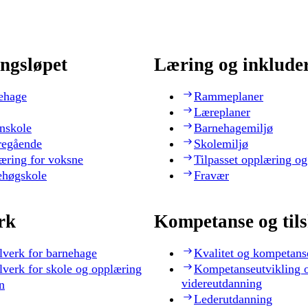
ngsløpet
Læring og inklude
ehage
Rammeplaner
Læreplaner
nskole
Barnehagemiljø
regående
Skolemiljø
æring for voksne
Tilpasset opplæring og
ehøgskole
Fravær
rk
Kompetanse og til
lverk for barnehage
Kvalitet og kompetans
lverk for skole og opplæring
Kompetanseutvikling 
videreutdanning
n
Lederutdanning