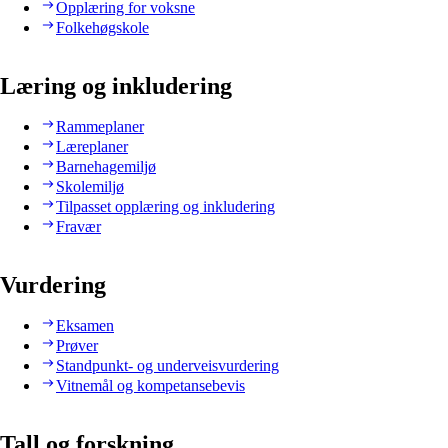
Opplæring for voksne
Folkehøgskole
Læring og inkludering
Rammeplaner
Læreplaner
Barnehagemiljø
Skolemiljø
Tilpasset opplæring og inkludering
Fravær
Vurdering
Eksamen
Prøver
Standpunkt- og underveisvurdering
Vitnemål og kompetansebevis
Tall og forskning