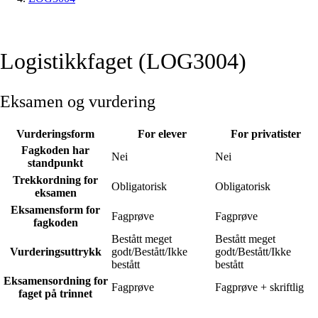
Logistikkfaget (LOG3004)
Eksamen og vurdering
Vurderingsform
For elever
For privatister
Fagkoden har
Nei
Nei
standpunkt
Trekkordning for
Obligatorisk
Obligatorisk
eksamen
Eksamensform for
Fagprøve
Fagprøve
fagkoden
Bestått meget
Bestått meget
Vurderingsuttrykk
godt/Bestått/Ikke
godt/Bestått/Ikke
bestått
bestått
Eksamensordning for
Fagprøve
Fagprøve + skriftlig
faget på trinnet