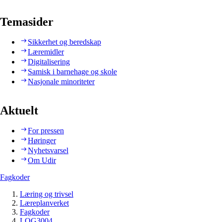
Temasider
Sikkerhet og beredskap
Læremidler
Digitalisering
Samisk i barnehage og skole
Nasjonale minoriteter
Aktuelt
For pressen
Høringer
Nyhetsvarsel
Om Udir
Fagkoder
Læring og trivsel
Læreplanverket
Fagkoder
LOG3004