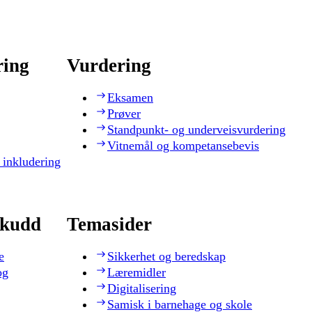
ring
Vurdering
Eksamen
Prøver
Standpunkt- og underveisvurdering
Vitnemål og kompetansebevis
 inkludering
skudd
Temasider
e
Sikkerhet og beredskap
og
Læremidler
Digitalisering
Samisk i barnehage og skole