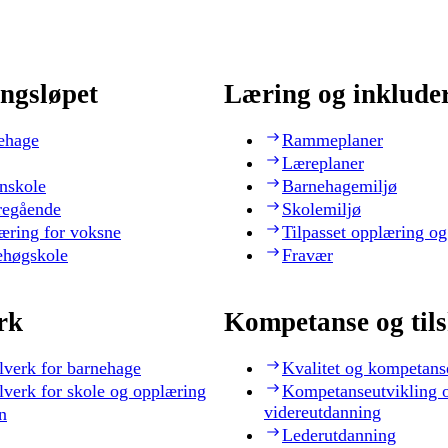
ngsløpet
Læring og inklude
ehage
Rammeplaner
Læreplaner
nskole
Barnehagemiljø
regående
Skolemiljø
æring for voksne
Tilpasset opplæring og
ehøgskole
Fravær
rk
Kompetanse og til
lverk for barnehage
Kvalitet og kompetans
lverk for skole og opplæring
Kompetanseutvikling 
videreutdanning
n
Lederutdanning