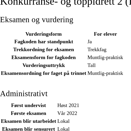
Konkurranse- og toppidrett 2
Eksamen og vurdering
Vurderingsform
For elever
Fagkoden har standpunkt
Ja
Trekkordning for eksamen
Trekkfag
Eksamensform for fagkoden
Muntlig-praktisk
Vurderingsuttrykk
Tall
Eksamensordning for faget på trinnet
Muntlig-praktisk
Administrativt
Først undervist
Høst 2021
Første eksamen
Vår 2022
Eksamen blir utarbeidet
Lokal
Eksamen blir sensurert
Lokal