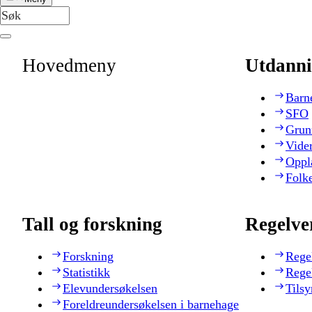
Hovedmeny
Utdanni
Barn
SFO
Grun
Vide
Oppl
Folk
Tall og forskning
Regelve
Forskning
Rege
Statistikk
Rege
Elevundersøkelsen
Tilsy
Foreldreundersøkelsen i barnehage