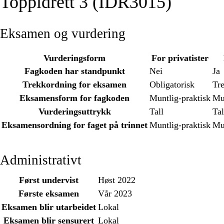
Toppidrett 3 (IDR3015)
Eksamen og vurdering
Vurderingsform
For privatister
Fagkoden har standpunkt
Nei
Ja
Trekkordning for eksamen
Obligatorisk
Tr
Eksamensform for fagkoden
Muntlig-praktisk
Mun
Vurderingsuttrykk
Tall
Tal
Eksamensordning for faget på trinnet
Muntlig-praktisk
Mun
Administrativt
Først undervist
Høst 2022
Første eksamen
Vår 2023
Eksamen blir utarbeidet
Lokal
Eksamen blir sensurert
Lokal