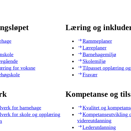
ngsløpet
Læring og inklude
ehage
Rammeplaner
Læreplaner
nskole
Barnehagemiljø
regående
Skolemiljø
æring for voksne
Tilpasset opplæring og
ehøgskole
Fravær
rk
Kompetanse og til
lverk for barnehage
Kvalitet og kompetans
lverk for skole og opplæring
Kompetanseutvikling 
videreutdanning
n
Lederutdanning