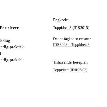
Fagkode
For elever
Toppidrett 3 (IDR3015)
Denne fagkoden erstatter
ekkfag
IDR3003 – Toppidrett 3
tlig-praktisk
l
tlig-praktisk
Tilhørende læreplan
Toppidrett (IDR05‑02)