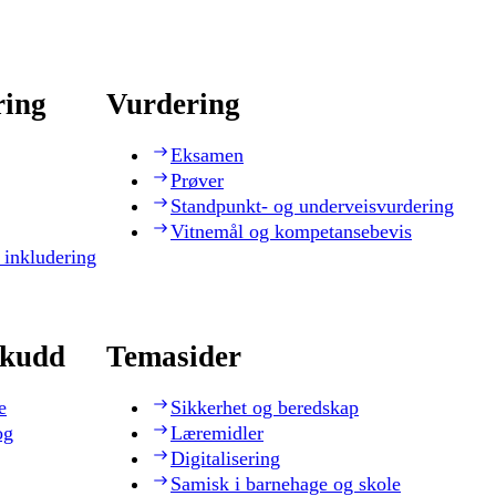
ring
Vurdering
Eksamen
Prøver
Standpunkt- og underveisvurdering
Vitnemål og kompetansebevis
 inkludering
skudd
Temasider
e
Sikkerhet og beredskap
og
Læremidler
Digitalisering
Samisk i barnehage og skole