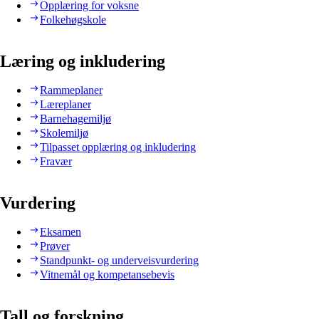
Opplæring for voksne
Folkehøgskole
Læring og inkludering
Rammeplaner
Læreplaner
Barnehagemiljø
Skolemiljø
Tilpasset opplæring og inkludering
Fravær
Vurdering
Eksamen
Prøver
Standpunkt- og underveisvurdering
Vitnemål og kompetansebevis
Tall og forskning