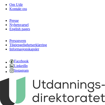
Om Udir
Kontakt oss
Presse
Nyhetsvarsel
English pages
Personvern
Tilgjengelighetserklæring
Informasjonskapsler
Facebook
LinkedIn
Instagram