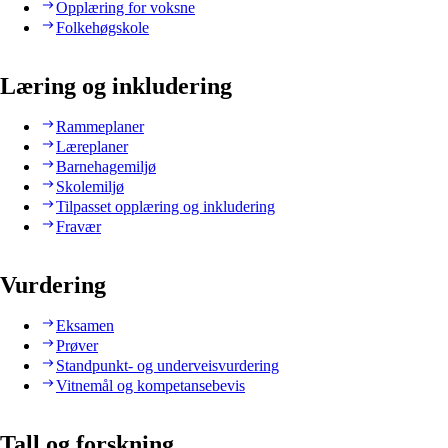
Opplæring for voksne
Folkehøgskole
Læring og inkludering
Rammeplaner
Læreplaner
Barnehagemiljø
Skolemiljø
Tilpasset opplæring og inkludering
Fravær
Vurdering
Eksamen
Prøver
Standpunkt- og underveisvurdering
Vitnemål og kompetansebevis
Tall og forskning