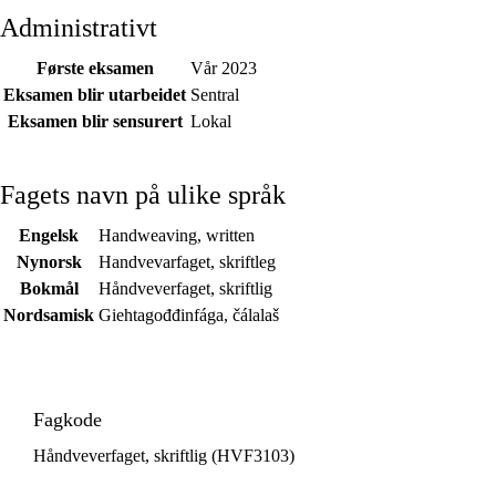
Administrativt
Første eksamen
Vår 2023
Eksamen blir utarbeidet
Sentral
Eksamen blir sensurert
Lokal
Fagets navn på ulike språk
Engelsk
Handweaving, written
Nynorsk
Handvevarfaget, skriftleg
Bokmål
Håndveverfaget, skriftlig
Nordsamisk
Giehtagođđinfága, čálalaš
Fagkode
Håndveverfaget, skriftlig (HVF3103)