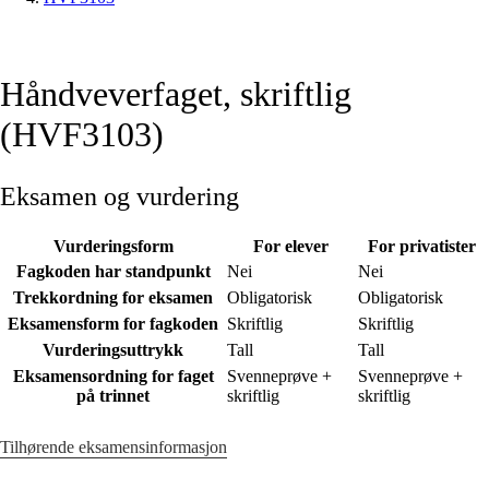
Håndveverfaget, skriftlig
(HVF3103)
Eksamen og vurdering
Vurderingsform
For elever
For privatister
Fagkoden har standpunkt
Nei
Nei
Trekkordning for eksamen
Obligatorisk
Obligatorisk
Eksamensform for fagkoden
Skriftlig
Skriftlig
Vurderingsuttrykk
Tall
Tall
Eksamensordning for faget
Svenneprøve +
Svenneprøve +
på trinnet
skriftlig
skriftlig
Tilhørende eksamensinformasjon