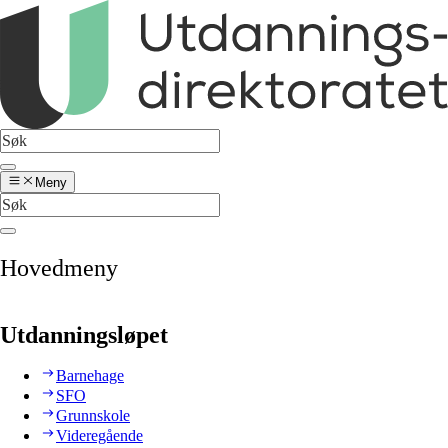
Meny
Hovedmeny
Utdanningsløpet
Barnehage
SFO
Grunnskole
Videregående