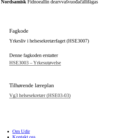
Nordsamisk
Fidnoeallin dearvvašvuođačállifágas
Fagkode
Yrkesliv i helsesekretærfaget (HSE3007)
Denne fagkoden erstatter
HSE3003 – Yrkesutøvelse
Tilhørende læreplan
Vg3 helsesekretær (HSE03‑03)
Om Udir
Kontakt oss