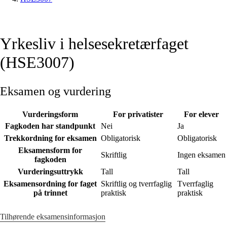
Yrkesliv i helsesekretærfaget
(HSE3007)
Eksamen og vurdering
Vurderingsform
For privatister
For elever
Fagkoden har standpunkt
Nei
Ja
Trekkordning for eksamen
Obligatorisk
Obligatorisk
Eksamensform for
Skriftlig
Ingen eksamen
fagkoden
Vurderingsuttrykk
Tall
Tall
Eksamensordning for faget
Skriftlig og tverrfaglig
Tverrfaglig
på trinnet
praktisk
praktisk
Tilhørende eksamensinformasjon