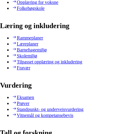
Opplæring for voksne
Folkehøgskole
Læring og inkludering
Rammeplaner
Læreplaner
Barnehagemiljø
Skolemiljø
Tilpasset opplæring og inkludering
Fravær
Vurdering
Eksamen
Prøver
Standpunkt- og underveisvurdering
Vitnemål og kompetansebevis
Tall og forskning