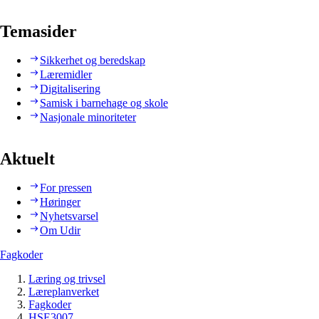
Temasider
Sikkerhet og beredskap
Læremidler
Digitalisering
Samisk i barnehage og skole
Nasjonale minoriteter
Aktuelt
For pressen
Høringer
Nyhetsvarsel
Om Udir
Fagkoder
Læring og trivsel
Læreplanverket
Fagkoder
HSE3007