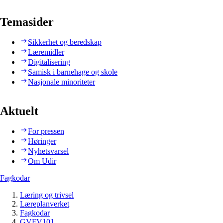
Temasider
Sikkerhet og beredskap
Læremidler
Digitalisering
Samisk i barnehage og skole
Nasjonale minoriteter
Aktuelt
For pressen
Høringer
Nyhetsvarsel
Om Udir
Fagkodar
Læring og trivsel
Læreplanverket
Fagkodar
GVFV101