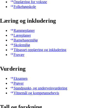
Opplæring for voksne
Folkehøgskole
Læring og inkludering
Rammeplaner
Læreplaner
Barnehagemiljø
Skolemiljø
Tilpasset opplæring og inkludering
Fravær
Vurdering
Eksamen
Prøver
Standpunkt- og underveisvurdering
Vitnemål og kompetansebevis
Tall og forskning