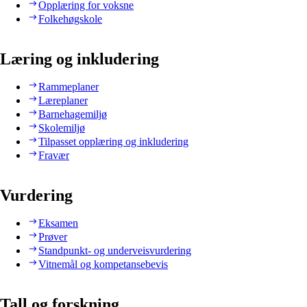
Opplæring for voksne
Folkehøgskole
Læring og inkludering
Rammeplaner
Læreplaner
Barnehagemiljø
Skolemiljø
Tilpasset opplæring og inkludering
Fravær
Vurdering
Eksamen
Prøver
Standpunkt- og underveisvurdering
Vitnemål og kompetansebevis
Tall og forskning