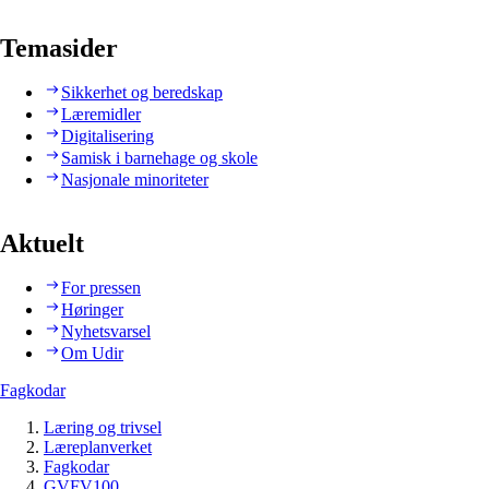
Temasider
Sikkerhet og beredskap
Læremidler
Digitalisering
Samisk i barnehage og skole
Nasjonale minoriteter
Aktuelt
For pressen
Høringer
Nyhetsvarsel
Om Udir
Fagkodar
Læring og trivsel
Læreplanverket
Fagkodar
GVFV100