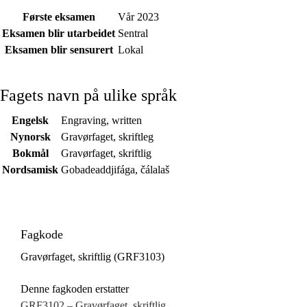
Første eksamen
Vår 2023
Eksamen blir utarbeidet
Sentral
Eksamen blir sensurert
Lokal
Fagets navn på ulike språk
Engelsk
Engraving, written
Nynorsk
Gravørfaget, skriftleg
Bokmål
Gravørfaget, skriftlig
Nordsamisk
Gobadeaddjifága, čálalaš
Fagkode
Gravørfaget, skriftlig (GRF3103)
Denne fagkoden erstatter
GRF3102 – Gravørfaget, skriftlig