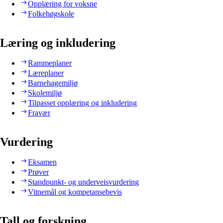
Opplæring for voksne
Folkehøgskole
Læring og inkludering
Rammeplaner
Læreplaner
Barnehagemiljø
Skolemiljø
Tilpasset opplæring og inkludering
Fravær
Vurdering
Eksamen
Prøver
Standpunkt- og underveisvurdering
Vitnemål og kompetansebevis
Tall og forskning