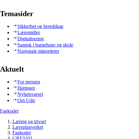
Temasider
Sikkerhet og beredskap
Læremidler
Digitalisering
Samisk i barnehage og skole
Nasjonale minoriteter
Aktuelt
For pressen
Høringer
Nyhetsvarsel
Om Udir
Fagkoder
Læring og trivsel
Læreplanverket
Fagkoder
GRF3103