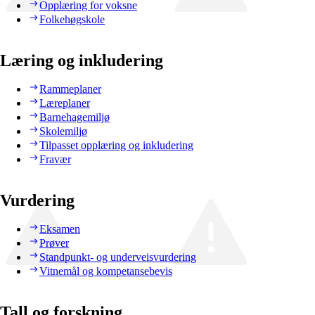
Opplæring for voksne
Folkehøgskole
Læring og inkludering
Rammeplaner
Læreplaner
Barnehagemiljø
Skolemiljø
Tilpasset opplæring og inkludering
Fravær
Vurdering
Eksamen
Prøver
Standpunkt- og underveisvurdering
Vitnemål og kompetansebevis
Tall og forskning