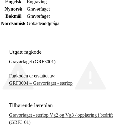
Engelsk
Engraving
Nynorsk
Gravørfaget
Bokmål
Gravørfaget
Nordsamisk
Gobadeaddjifága
Utgått fagkode
Gravørfaget (GRF3001)
Fagkoden er erstattet av:
GRF3004 – Gravørfaget - særløp
Tilhørende læreplan
Gravørfaget - særløp Vg2 og Vg3 / opplæring i bedrift
(GRF3‑01)