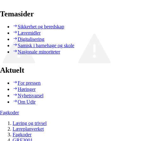
Temasider
Sikkerhet og beredskap
Læremidler
Digitalisering
Samisk i barnehage og skole
Nasjonale minoriteter
Aktuelt
For pressen
Høringer
Nyhetsvarsel
Om Udir
Fagkoder
Læring og trivsel
Læreplanverket
Fagkoder
GRF3001