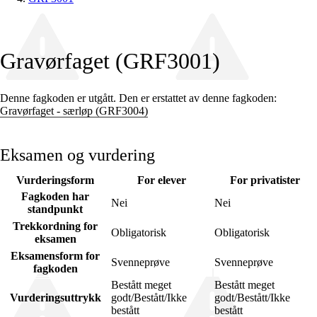
Gravørfaget (GRF3001)
Denne fagkoden er utgått. Den er erstattet av denne fagkoden:
Gravørfaget - særløp (GRF3004)
Eksamen og vurdering
Vurderingsform
For elever
For privatister
Fagkoden har
Nei
Nei
standpunkt
Trekkordning for
Obligatorisk
Obligatorisk
eksamen
Eksamensform for
Svenneprøve
Svenneprøve
fagkoden
Bestått meget
Bestått meget
Vurderingsuttrykk
godt/Bestått/Ikke
godt/Bestått/Ikke
bestått
bestått