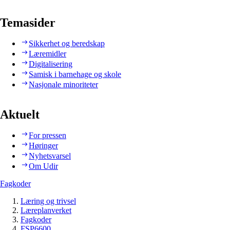
Temasider
Sikkerhet og beredskap
Læremidler
Digitalisering
Samisk i barnehage og skole
Nasjonale minoriteter
Aktuelt
For pressen
Høringer
Nyhetsvarsel
Om Udir
Fagkoder
Læring og trivsel
Læreplanverket
Fagkoder
FSP6600