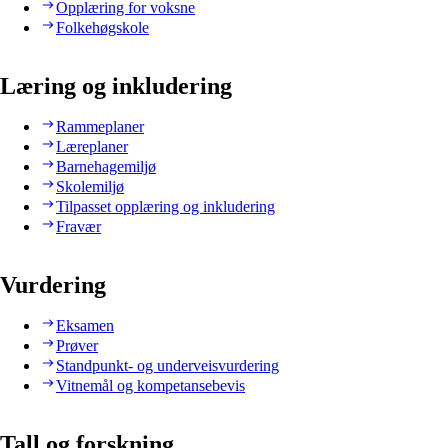
Opplæring for voksne
Folkehøgskole
Læring og inkludering
Rammeplaner
Læreplaner
Barnehagemiljø
Skolemiljø
Tilpasset opplæring og inkludering
Fravær
Vurdering
Eksamen
Prøver
Standpunkt- og underveisvurdering
Vitnemål og kompetansebevis
Tall og forskning