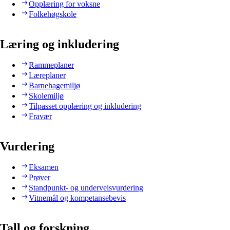
Opplæring for voksne
Folkehøgskole
Læring og inkludering
Rammeplaner
Læreplaner
Barnehagemiljø
Skolemiljø
Tilpasset opplæring og inkludering
Fravær
Vurdering
Eksamen
Prøver
Standpunkt- og underveisvurdering
Vitnemål og kompetansebevis
Tall og forskning