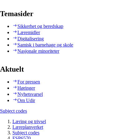
Temasider
Sikkerhet og beredskap
Læremidler
Digitalisering
Samisk i barnehage og skole
Nasjonale minoriteter
Aktuelt
For pressen
Høringer
Nyhetsvarsel
Om Udir
Subject codes
Læring og trivsel
Læreplanverket
Subject codes
FSP6570