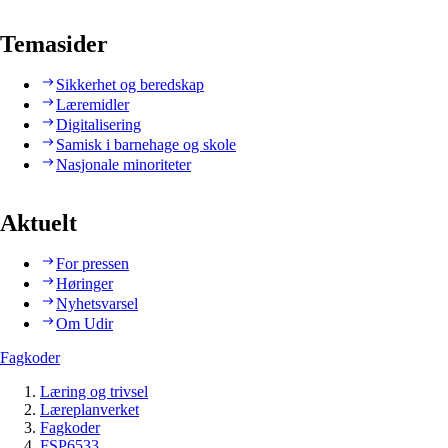
Temasider
Sikkerhet og beredskap
Læremidler
Digitalisering
Samisk i barnehage og skole
Nasjonale minoriteter
Aktuelt
For pressen
Høringer
Nyhetsvarsel
Om Udir
Fagkoder
Læring og trivsel
Læreplanverket
Fagkoder
FSP6533