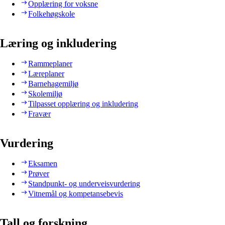
Opplæring for voksne
Folkehøgskole
Læring og inkludering
Rammeplaner
Læreplaner
Barnehagemiljø
Skolemiljø
Tilpasset opplæring og inkludering
Fravær
Vurdering
Eksamen
Prøver
Standpunkt- og underveisvurdering
Vitnemål og kompetansebevis
Tall og forskning