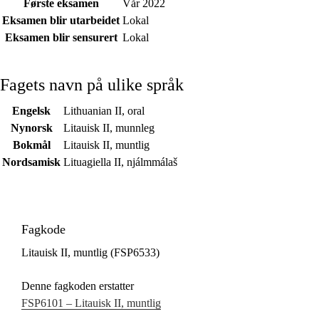
Første eksamen
Vår 2022
Eksamen blir utarbeidet
Lokal
Eksamen blir sensurert
Lokal
Fagets navn på ulike språk
Engelsk
Lithuanian II, oral
Nynorsk
Litauisk II, munnleg
Bokmål
Litauisk II, muntlig
Nordsamisk
Lituagiella II, njálmmálaš
Fagkode
Litauisk II, muntlig (FSP6533)
Denne fagkoden erstatter
FSP6101 – Litauisk II, muntlig