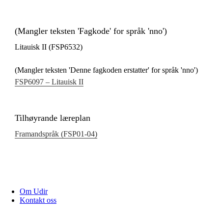
(Mangler teksten 'Fagkode' for språk 'nno')
Litauisk II (FSP6532)
(Mangler teksten 'Denne fagkoden erstatter' for språk 'nno')
FSP6097 – Litauisk II
Tilhøyrande læreplan
Framandspråk (FSP01‑04)
Om Udir
Kontakt oss