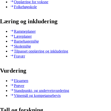
Opplæring for voksne
Folkehøgskole
Læring og inkludering
Rammeplaner
Læreplaner
Barnehagemiljø
Skolemiljø
Tilpasset opplæring og inkludering
Fravær
Vurdering
Eksamen
Prøver
Standpunkt- og underveisvurdering
Vitnemål og kompetansebevis
Tall og forskning