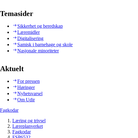
Temasider
Sikkerhet og beredskap
Læremidler
Digitalisering
Samisk i barnehage og skole
Nasjonale minoriteter
Aktuelt
For pressen
Høringer
Nyhetsvarsel
Om Udir
Fagkodar
Læring og trivsel
Læreplanverket
Fagkodar
FSP6532