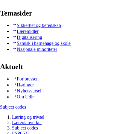
Temasider
Sikkerhet og beredskap
Læremidler
Digitalisering
Samisk i barnehage og skole
Nasjonale minoriteter
Aktuelt
For pressen
Høringer
Nyhetsvarsel
Om Udir
Subject codes
Læring og trivsel
Læreplanverket
Subject codes
FSP6523