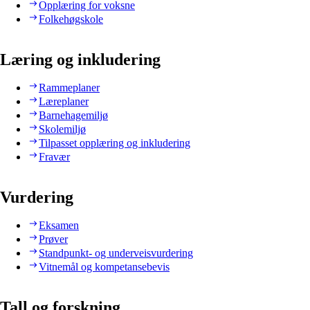
Opplæring for voksne
Folkehøgskole
Læring og inkludering
Rammeplaner
Læreplaner
Barnehagemiljø
Skolemiljø
Tilpasset opplæring og inkludering
Fravær
Vurdering
Eksamen
Prøver
Standpunkt- og underveisvurdering
Vitnemål og kompetansebevis
Tall og forskning