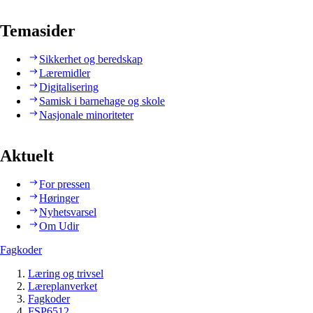
Temasider
Sikkerhet og beredskap
Læremidler
Digitalisering
Samisk i barnehage og skole
Nasjonale minoriteter
Aktuelt
For pressen
Høringer
Nyhetsvarsel
Om Udir
Fagkoder
Læring og trivsel
Læreplanverket
Fagkoder
FSP6512