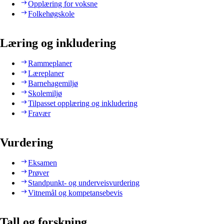
Opplæring for voksne
Folkehøgskole
Læring og inkludering
Rammeplaner
Læreplaner
Barnehagemiljø
Skolemiljø
Tilpasset opplæring og inkludering
Fravær
Vurdering
Eksamen
Prøver
Standpunkt- og underveisvurdering
Vitnemål og kompetansebevis
Tall og forskning