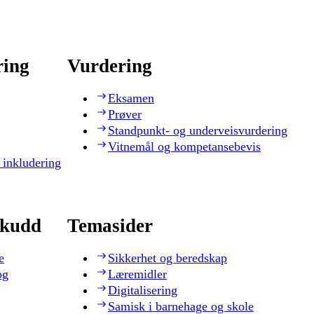
ring
Vurdering
Eksamen
Prøver
Standpunkt- og underveisvurdering
Vitnemål og kompetansebevis
 inkludering
skudd
Temasider
e
Sikkerhet og beredskap
og
Læremidler
Digitalisering
Samisk i barnehage og skole