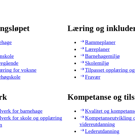
ngsløpet
Læring og inklude
ehage
Rammeplaner
Læreplaner
nskole
Barnehagemiljø
regående
Skolemiljø
æring for voksne
Tilpasset opplæring og
ehøgskole
Fravær
rk
Kompetanse og til
lverk for barnehage
Kvalitet og kompetans
lverk for skole og opplæring
Kompetanseutvikling 
videreutdanning
n
Lederutdanning