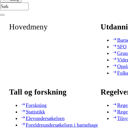
Hovedmeny
Utdanni
Barn
SFO
Grun
Vide
Oppl
Folk
Tall og forskning
Regelve
Forskning
Rege
Statistikk
Rege
Elevundersøkelsen
Tilsy
Foreldreundersøkelsen i barnehage