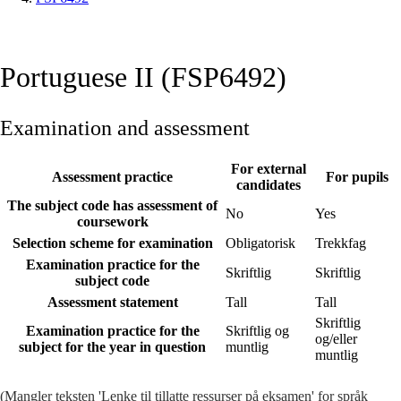
Portuguese II (FSP6492)
Examination and assessment
For external
Assessment practice
For pupils
candidates
The subject code has assessment of
No
Yes
coursework
Selection scheme for examination
Obligatorisk
Trekkfag
Examination practice for the
Skriftlig
Skriftlig
subject code
Assessment statement
Tall
Tall
Skriftlig
Examination practice for the
Skriftlig og
og/eller
subject for the year in question
muntlig
muntlig
(Mangler teksten 'Lenke til tillatte ressurser på eksamen' for språk