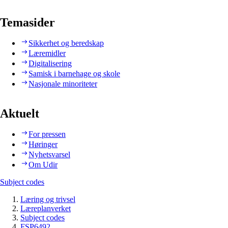
Temasider
Sikkerhet og beredskap
Læremidler
Digitalisering
Samisk i barnehage og skole
Nasjonale minoriteter
Aktuelt
For pressen
Høringer
Nyhetsvarsel
Om Udir
Subject codes
Læring og trivsel
Læreplanverket
Subject codes
FSP6492