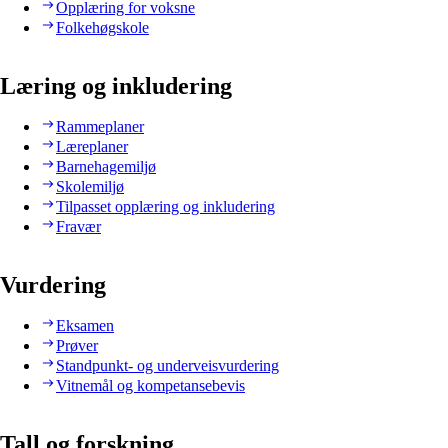
Opplæring for voksne
Folkehøgskole
Læring og inkludering
Rammeplaner
Læreplaner
Barnehagemiljø
Skolemiljø
Tilpasset opplæring og inkludering
Fravær
Vurdering
Eksamen
Prøver
Standpunkt- og underveisvurdering
Vitnemål og kompetansebevis
Tall og forskning