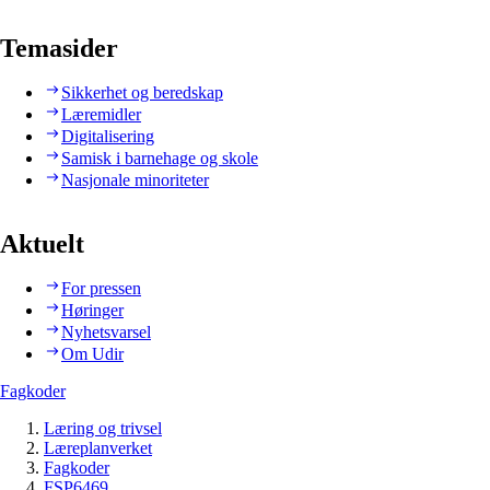
Temasider
Sikkerhet og beredskap
Læremidler
Digitalisering
Samisk i barnehage og skole
Nasjonale minoriteter
Aktuelt
For pressen
Høringer
Nyhetsvarsel
Om Udir
Fagkoder
Læring og trivsel
Læreplanverket
Fagkoder
FSP6469