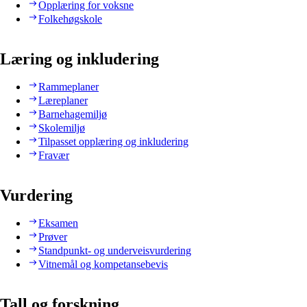
Opplæring for voksne
Folkehøgskole
Læring og inkludering
Rammeplaner
Læreplaner
Barnehagemiljø
Skolemiljø
Tilpasset opplæring og inkludering
Fravær
Vurdering
Eksamen
Prøver
Standpunkt- og underveisvurdering
Vitnemål og kompetansebevis
Tall og forskning