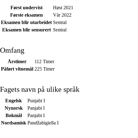
Først undervist
Høst 2021
Første eksamen
Vår 2022
Eksamen blir utarbeidet
Sentral
Eksamen blir sensurert
Sentral
Omfang
Årstimer
112 Timer
Påført vitnemål
225 Timer
Fagets navn på ulike språk
Engelsk
Punjabi I
Nynorsk
Panjabi I
Bokmål
Panjabi I
Nordsamisk
Pandžabigiella I