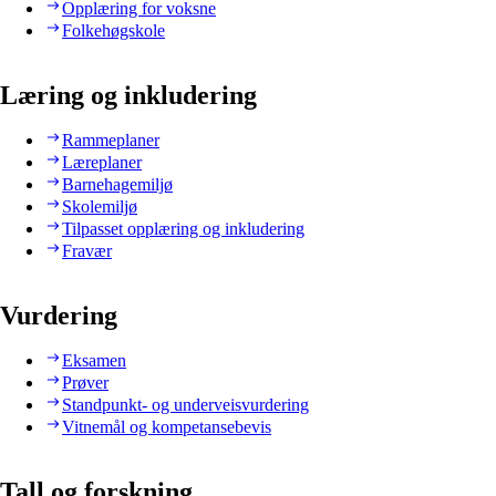
Opplæring for voksne
Folkehøgskole
Læring og inkludering
Rammeplaner
Læreplaner
Barnehagemiljø
Skolemiljø
Tilpasset opplæring og inkludering
Fravær
Vurdering
Eksamen
Prøver
Standpunkt- og underveisvurdering
Vitnemål og kompetansebevis
Tall og forskning