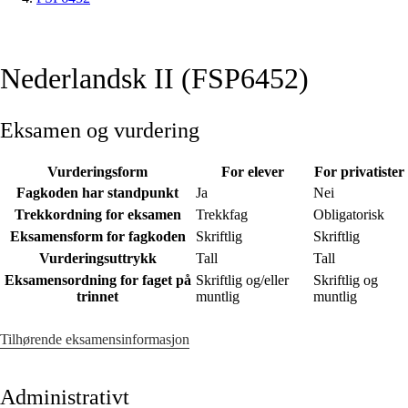
Nederlandsk II (FSP6452)
Eksamen og vurdering
Vurderingsform
For elever
For privatister
Fagkoden har standpunkt
Ja
Nei
Trekkordning for eksamen
Trekkfag
Obligatorisk
Eksamensform for fagkoden
Skriftlig
Skriftlig
Vurderingsuttrykk
Tall
Tall
Eksamensordning for faget på
Skriftlig og/eller
Skriftlig og
trinnet
muntlig
muntlig
Tilhørende eksamensinformasjon
Administrativt