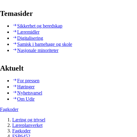
Temasider
Sikkerhet og beredskap
Læremidler
Digitalisering
Samisk i barnehage og skole
Nasjonale minoriteter
Aktuelt
For pressen
Høringer
Nyhetsvarsel
Om Udir
Fagkoder
Læring og trivsel
Læreplanverket
Fagkoder
FSP6452