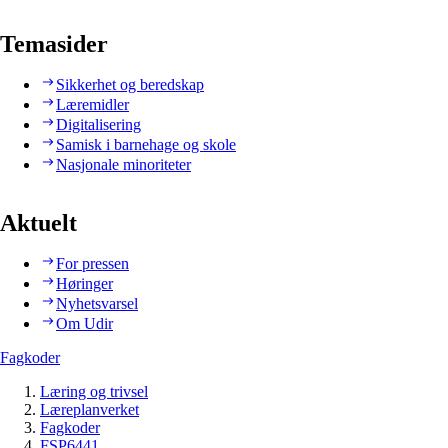
Temasider
Sikkerhet og beredskap
Læremidler
Digitalisering
Samisk i barnehage og skole
Nasjonale minoriteter
Aktuelt
For pressen
Høringer
Nyhetsvarsel
Om Udir
Fagkoder
Læring og trivsel
Læreplanverket
Fagkoder
FSP6441