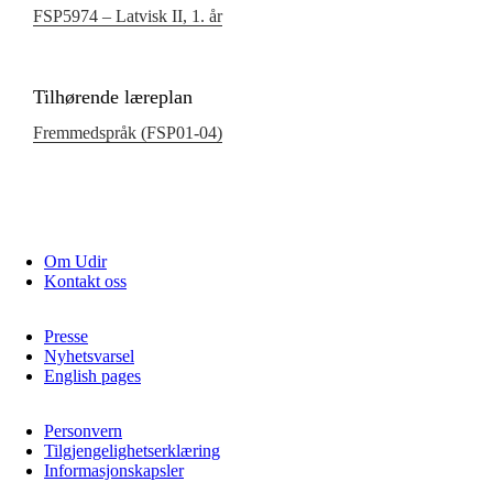
FSP5974 – Latvisk II, 1. år
Tilhørende læreplan
Fremmedspråk (FSP01‑04)
Om Udir
Kontakt oss
Presse
Nyhetsvarsel
English pages
Personvern
Tilgjengelighetserklæring
Informasjonskapsler