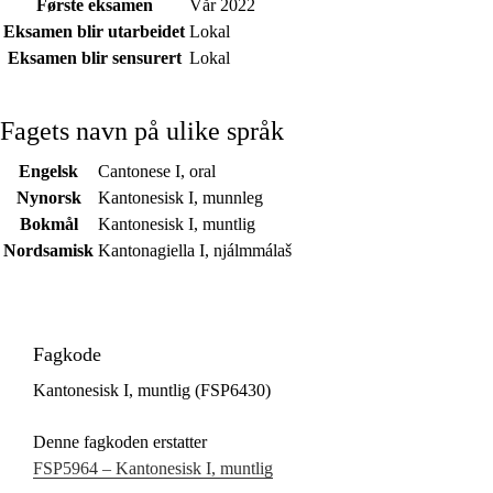
Første eksamen
Vår 2022
Eksamen blir utarbeidet
Lokal
Eksamen blir sensurert
Lokal
Fagets navn på ulike språk
Engelsk
Cantonese I, oral
Nynorsk
Kantonesisk I, munnleg
Bokmål
Kantonesisk I, muntlig
Nordsamisk
Kantonagiella I, njálmmálaš
Fagkode
Kantonesisk I, muntlig (FSP6430)
Denne fagkoden erstatter
FSP5964 – Kantonesisk I, muntlig