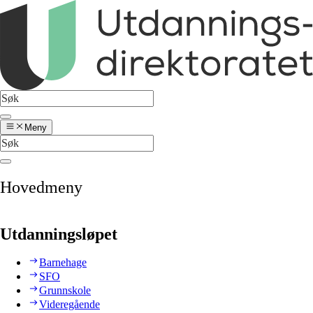
Meny
Hovedmeny
Utdanningsløpet
Barnehage
SFO
Grunnskole
Videregående