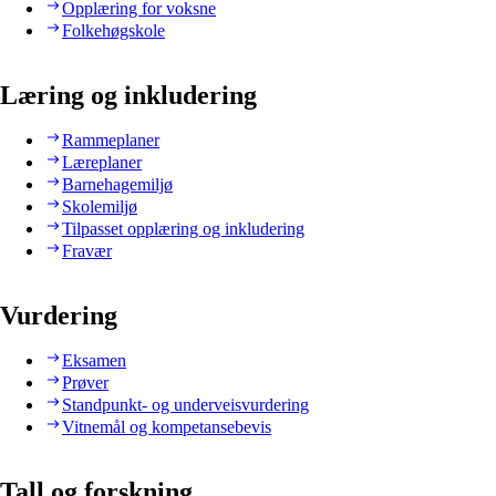
Opplæring for voksne
Folkehøgskole
Læring og inkludering
Rammeplaner
Læreplaner
Barnehagemiljø
Skolemiljø
Tilpasset opplæring og inkludering
Fravær
Vurdering
Eksamen
Prøver
Standpunkt- og underveisvurdering
Vitnemål og kompetansebevis
Tall og forskning