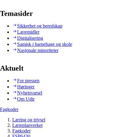
Temasider
Sikkerhet og beredskap
Læremidler
Digitalisering
Samisk i barnehage og skole
Nasjonale minoriteter
Aktuelt
For pressen
Høringer
Nyhetsvarsel
Om Udir
Fagkoder
Læring og trivsel
Læreplanverket
Fagkoder
FSP6430