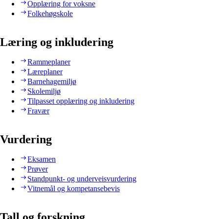
Opplæring for voksne
Folkehøgskole
Læring og inkludering
Rammeplaner
Læreplaner
Barnehagemiljø
Skolemiljø
Tilpasset opplæring og inkludering
Fravær
Vurdering
Eksamen
Prøver
Standpunkt- og underveisvurdering
Vitnemål og kompetansebevis
Tall og forskning