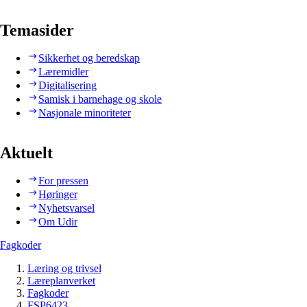
Temasider
Sikkerhet og beredskap
Læremidler
Digitalisering
Samisk i barnehage og skole
Nasjonale minoriteter
Aktuelt
For pressen
Høringer
Nyhetsvarsel
Om Udir
Fagkoder
Læring og trivsel
Læreplanverket
Fagkoder
FSP6423