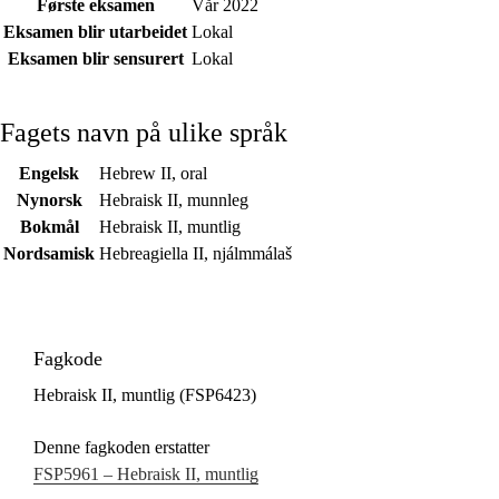
Første eksamen
Vår 2022
Eksamen blir utarbeidet
Lokal
Eksamen blir sensurert
Lokal
Fagets navn på ulike språk
Engelsk
Hebrew II, oral
Nynorsk
Hebraisk II, munnleg
Bokmål
Hebraisk II, muntlig
Nordsamisk
Hebreagiella II, njálmmálaš
Fagkode
Hebraisk II, muntlig (FSP6423)
Denne fagkoden erstatter
FSP5961 – Hebraisk II, muntlig