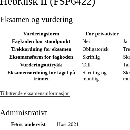
Hebraisk II (FSP6422)
Eksamen og vurdering
Vurderingsform
For privatister
Fagkoden har standpunkt
Nei
Ja
Trekkordning for eksamen
Obligatorisk
Tr
Eksamensform for fagkoden
Skriftlig
Skr
Vurderingsuttrykk
Tall
Tal
Eksamensordning for faget på
Skriftlig og
Skr
trinnet
muntlig
mun
Tilhørende eksamensinformasjon
Administrativt
Først undervist
Høst 2021