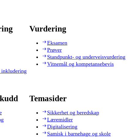
ring
Vurdering
Eksamen
Prøver
Standpunkt- og underveisvurdering
Vitnemål og kompetansebevis
 inkludering
skudd
Temasider
e
Sikkerhet og beredskap
og
Læremidler
Digitalisering
Samisk i barnehage og skole