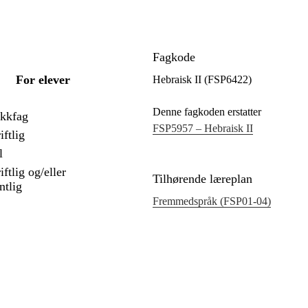
Fagkode
For elever
Hebraisk II (FSP6422)
Denne fagkoden erstatter
ekkfag
FSP5957 – Hebraisk II
iftlig
l
iftlig og/eller
Tilhørende læreplan
tlig
Fremmedspråk (FSP01‑04)