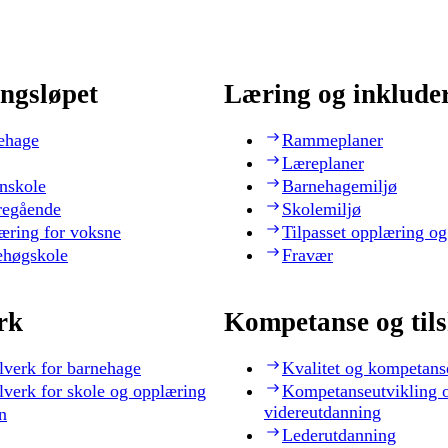
ngsløpet
Læring og inklude
ehage
Rammeplaner
Læreplaner
nskole
Barnehagemiljø
regående
Skolemiljø
æring for voksne
Tilpasset opplæring og
ehøgskole
Fravær
rk
Kompetanse og til
lverk for barnehage
Kvalitet og kompetans
lverk for skole og opplæring
Kompetanseutvikling 
videreutdanning
n
Lederutdanning