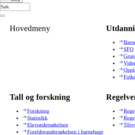
Hovedmeny
Utdanni
Barn
SFO
Grun
Vide
Oppl
Folk
Tall og forskning
Regelve
Forskning
Rege
Statistikk
Rege
Elevundersøkelsen
Tilsy
Foreldreundersøkelsen i barnehage