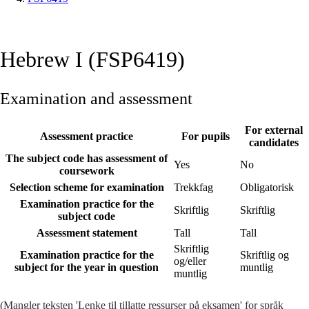
Hebrew I (FSP6419)
Examination and assessment
For external
Assessment practice
For pupils
candidates
The subject code has assessment of
Yes
No
coursework
Selection scheme for examination
Trekkfag
Obligatorisk
Examination practice for the
Skriftlig
Skriftlig
subject code
Assessment statement
Tall
Tall
Skriftlig
Examination practice for the
Skriftlig og
og/eller
subject for the year in question
muntlig
muntlig
(Mangler teksten 'Lenke til tillatte ressurser på eksamen' for språk