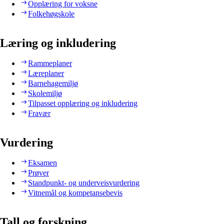
Opplæring for voksne
Folkehøgskole
Læring og inkludering
Rammeplaner
Læreplaner
Barnehagemiljø
Skolemiljø
Tilpasset opplæring og inkludering
Fravær
Vurdering
Eksamen
Prøver
Standpunkt- og underveisvurdering
Vitnemål og kompetansebevis
Tall og forskning