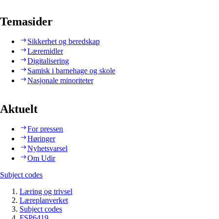
Temasider
Sikkerhet og beredskap
Læremidler
Digitalisering
Samisk i barnehage og skole
Nasjonale minoriteter
Aktuelt
For pressen
Høringer
Nyhetsvarsel
Om Udir
Subject codes
Læring og trivsel
Læreplanverket
Subject codes
FSP6419