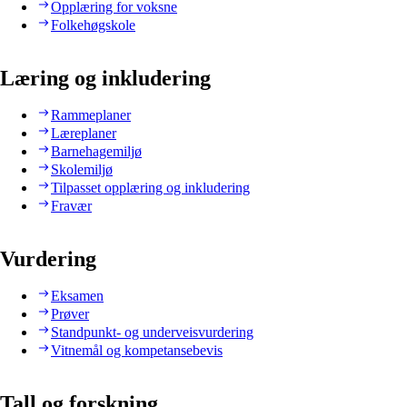
Opplæring for voksne
Folkehøgskole
Læring og inkludering
Rammeplaner
Læreplaner
Barnehagemiljø
Skolemiljø
Tilpasset opplæring og inkludering
Fravær
Vurdering
Eksamen
Prøver
Standpunkt- og underveisvurdering
Vitnemål og kompetansebevis
Tall og forskning