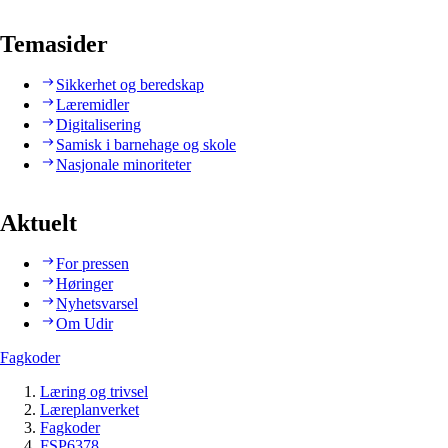
Temasider
Sikkerhet og beredskap
Læremidler
Digitalisering
Samisk i barnehage og skole
Nasjonale minoriteter
Aktuelt
For pressen
Høringer
Nyhetsvarsel
Om Udir
Fagkoder
Læring og trivsel
Læreplanverket
Fagkoder
FSP6378