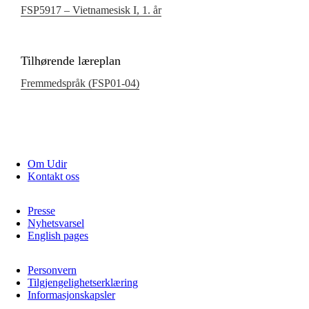
FSP5917 – Vietnamesisk I, 1. år
Tilhørende læreplan
Fremmedspråk (FSP01‑04)
Om Udir
Kontakt oss
Presse
Nyhetsvarsel
English pages
Personvern
Tilgjengelighetserklæring
Informasjonskapsler