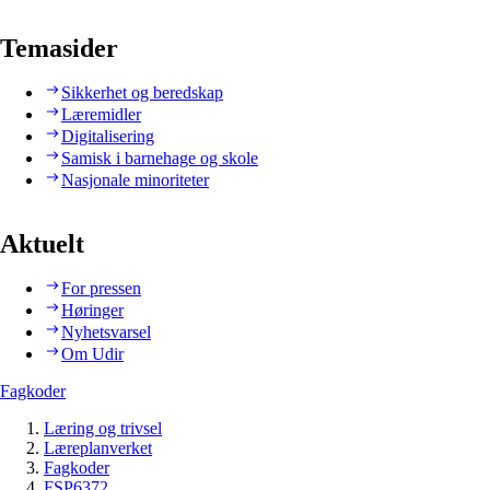
Temasider
Sikkerhet og beredskap
Læremidler
Digitalisering
Samisk i barnehage og skole
Nasjonale minoriteter
Aktuelt
For pressen
Høringer
Nyhetsvarsel
Om Udir
Fagkoder
Læring og trivsel
Læreplanverket
Fagkoder
FSP6372