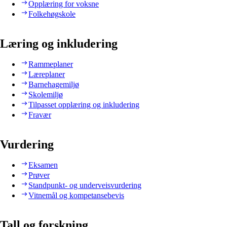
Opplæring for voksne
Folkehøgskole
Læring og inkludering
Rammeplaner
Læreplaner
Barnehagemiljø
Skolemiljø
Tilpasset opplæring og inkludering
Fravær
Vurdering
Eksamen
Prøver
Standpunkt- og underveisvurdering
Vitnemål og kompetansebevis
Tall og forskning