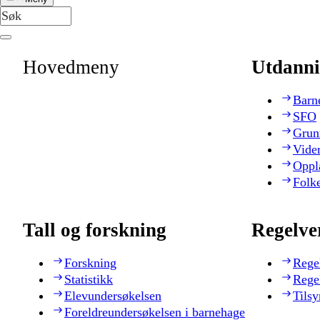
Hovedmeny
Utdanni
Barn
SFO
Grun
Vide
Oppl
Folk
Tall og forskning
Regelve
Forskning
Rege
Statistikk
Rege
Elevundersøkelsen
Tilsy
Foreldreundersøkelsen i barnehage