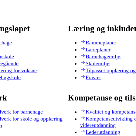
ngsløpet
Læring og inklude
ehage
Rammeplaner
Læreplaner
nskole
Barnehagemiljø
regående
Skolemiljø
æring for voksne
Tilpasset opplæring og
ehøgskole
Fravær
rk
Kompetanse og til
lverk for barnehage
Kvalitet og kompetans
lverk for skole og opplæring
Kompetanseutvikling 
videreutdanning
n
Lederutdanning