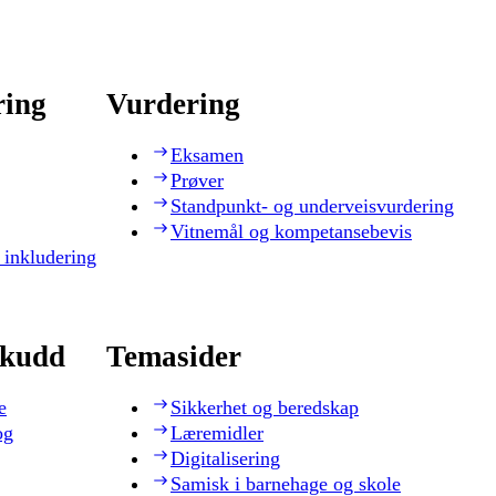
ring
Vurdering
Eksamen
Prøver
Standpunkt- og underveisvurdering
Vitnemål og kompetansebevis
 inkludering
skudd
Temasider
e
Sikkerhet og beredskap
og
Læremidler
Digitalisering
Samisk i barnehage og skole