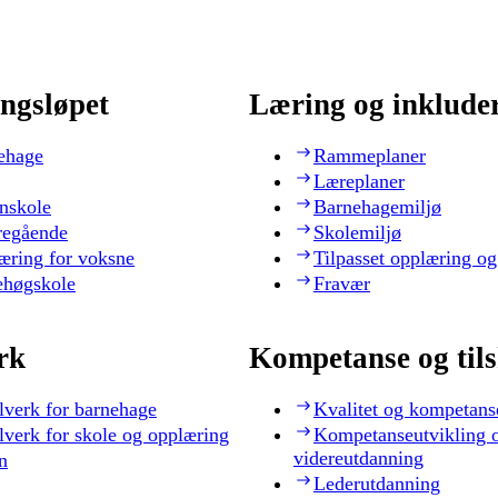
ngsløpet
Læring og inklude
ehage
Rammeplaner
Læreplaner
nskole
Barnehagemiljø
regående
Skolemiljø
æring for voksne
Tilpasset opplæring og
ehøgskole
Fravær
rk
Kompetanse og til
lverk for barnehage
Kvalitet og kompetans
lverk for skole og opplæring
Kompetanseutvikling 
videreutdanning
n
Lederutdanning