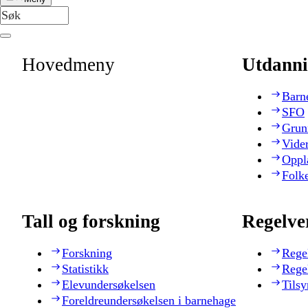
Hovedmeny
Utdanni
Barn
SFO
Grun
Vide
Oppl
Folk
Tall og forskning
Regelve
Forskning
Rege
Statistikk
Rege
Elevundersøkelsen
Tilsy
Foreldreundersøkelsen i barnehage