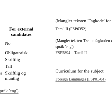
(Mangler teksten 'Fagkode' for 
For external
Tamil II (FSP6352)
candidates
(Mangler teksten 'Denne fagkoden er
No
språk 'eng')
Obligatorisk
FSP5894 – Tamil II
Skriftlig
Tall
Curriculum for the subject
er
Skriftlig og
muntlig
Foreign Languages (FSP01‑04)
pråk 'eng')