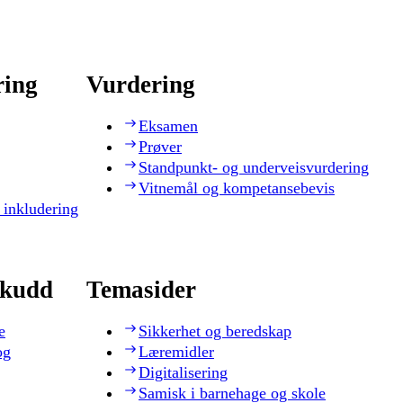
ring
Vurdering
Eksamen
Prøver
Standpunkt- og underveisvurdering
Vitnemål og kompetansebevis
 inkludering
skudd
Temasider
e
Sikkerhet og beredskap
og
Læremidler
Digitalisering
Samisk i barnehage og skole