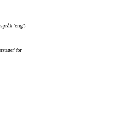
språk 'eng')
statter' for