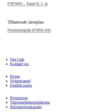
FSP5893 – Tamil II, 1. år
Tilhørende læreplan
Fremmedspråk (FSP01‑04)
Om Udir
Kontakt oss
Presse
Nyhetsvarsel
English pages
Personvern
Tilgjengelighetserklæring
Informasjonskapsler