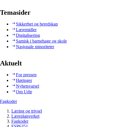
Temasider
Sikkerhet og beredskap
Læremidler
Digitalisering
Samisk i barnehage og skole
Nasjonale minoriteter
Aktuelt
For pressen
Høringer
Nyhetsvarsel
Om Udir
Fagkoder
Læring og trivsel
Læreplanverket
Fagkoder
FSP6351