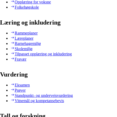
Opplæring for voksne
Folkehøgskole
Læring og inkludering
Rammeplaner
Læreplaner
Barnehagemiljø
Skolemiljø
Tilpasset opplæring og inkludering
Fravær
Vurdering
Eksamen
Prøver
Standpunkt- og underveisvurdering
Vitnemål og kompetansebevis
Tall og forskning