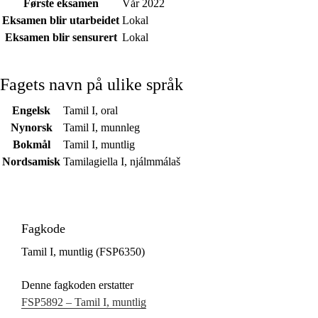
Første eksamen
Vår 2022
Eksamen blir utarbeidet
Lokal
Eksamen blir sensurert
Lokal
Fagets navn på ulike språk
Engelsk
Tamil I, oral
Nynorsk
Tamil I, munnleg
Bokmål
Tamil I, muntlig
Nordsamisk
Tamilagiella I, njálmmálaš
Fagkode
Tamil I, muntlig (FSP6350)
Denne fagkoden erstatter
FSP5892 – Tamil I, muntlig