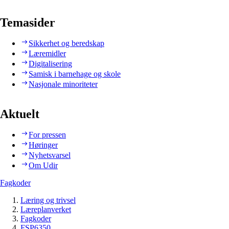
Temasider
Sikkerhet og beredskap
Læremidler
Digitalisering
Samisk i barnehage og skole
Nasjonale minoriteter
Aktuelt
For pressen
Høringer
Nyhetsvarsel
Om Udir
Fagkoder
Læring og trivsel
Læreplanverket
Fagkoder
FSP6350