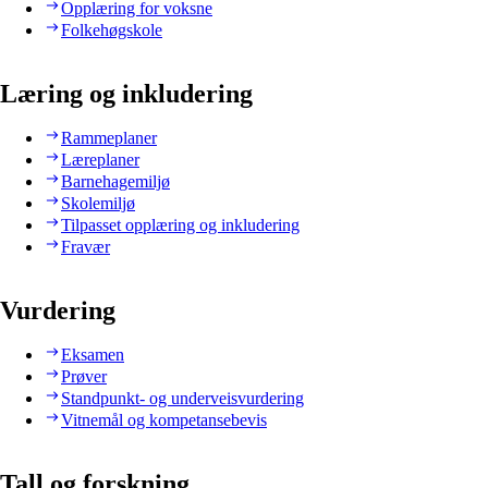
Opplæring for voksne
Folkehøgskole
Læring og inkludering
Rammeplaner
Læreplaner
Barnehagemiljø
Skolemiljø
Tilpasset opplæring og inkludering
Fravær
Vurdering
Eksamen
Prøver
Standpunkt- og underveisvurdering
Vitnemål og kompetansebevis
Tall og forskning