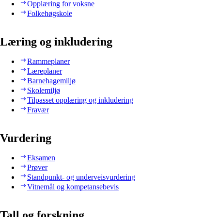
Opplæring for voksne
Folkehøgskole
Læring og inkludering
Rammeplaner
Læreplaner
Barnehagemiljø
Skolemiljø
Tilpasset opplæring og inkludering
Fravær
Vurdering
Eksamen
Prøver
Standpunkt- og underveisvurdering
Vitnemål og kompetansebevis
Tall og forskning