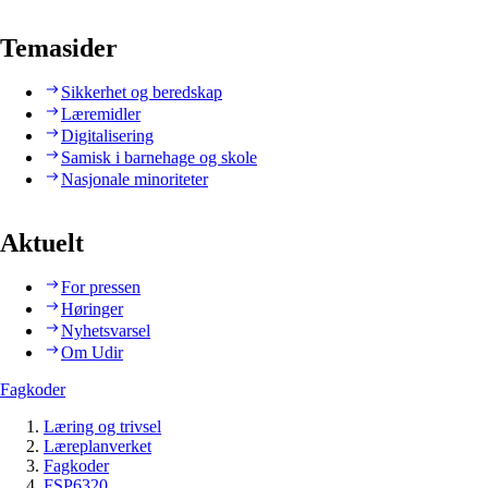
Temasider
Sikkerhet og beredskap
Læremidler
Digitalisering
Samisk i barnehage og skole
Nasjonale minoriteter
Aktuelt
For pressen
Høringer
Nyhetsvarsel
Om Udir
Fagkoder
Læring og trivsel
Læreplanverket
Fagkoder
FSP6320