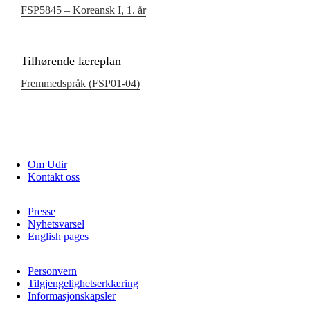
FSP5845 – Koreansk I, 1. år
Tilhørende læreplan
Fremmedspråk (FSP01‑04)
Om Udir
Kontakt oss
Presse
Nyhetsvarsel
English pages
Personvern
Tilgjengelighetserklæring
Informasjonskapsler