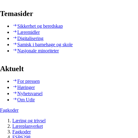
Temasider
Sikkerhet og beredskap
Læremidler
Digitalisering
Samisk i barnehage og skole
Nasjonale minoriteter
Aktuelt
For pressen
Høringer
Nyhetsvarsel
Om Udir
Fagkoder
Læring og trivsel
Læreplanverket
Fagkoder
FSP6298