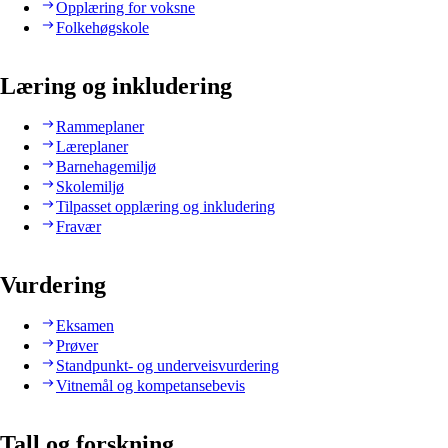
Opplæring for voksne
Folkehøgskole
Læring og inkludering
Rammeplaner
Læreplaner
Barnehagemiljø
Skolemiljø
Tilpasset opplæring og inkludering
Fravær
Vurdering
Eksamen
Prøver
Standpunkt- og underveisvurdering
Vitnemål og kompetansebevis
Tall og forskning