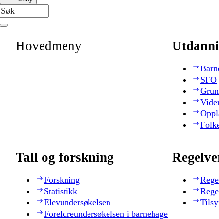
Hovedmeny
Utdanni
Barn
SFO
Grun
Vide
Oppl
Folk
Tall og forskning
Regelve
Forskning
Rege
Statistikk
Rege
Elevundersøkelsen
Tilsy
Foreldreundersøkelsen i barnehage