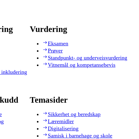
ring
Vurdering
Eksamen
Prøver
Standpunkt- og underveisvurdering
Vitnemål og kompetansebevis
 inkludering
skudd
Temasider
e
Sikkerhet og beredskap
og
Læremidler
Digitalisering
Samisk i barnehage og skole