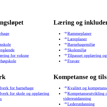
ngsløpet
Læring og inklude
ehage
Rammeplaner
Læreplaner
nskole
Barnehagemiljø
regående
Skolemiljø
æring for voksne
Tilpasset opplæring og
ehøgskole
Fravær
rk
Kompetanse og til
lverk for barnehage
Kvalitet og kompetans
lverk for skole og opplæring
Kompetanseutvikling 
videreutdanning
n
Lederutdanning