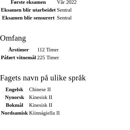
Første eksamen
Vår 2022
Eksamen blir utarbeidet
Sentral
Eksamen blir sensurert
Sentral
Omfang
Årstimer
112 Timer
Påført vitnemål
225 Timer
Fagets navn på ulike språk
Engelsk
Chinese II
Nynorsk
Kinesisk II
Bokmål
Kinesisk II
Nordsamisk
Kiinnágiella II