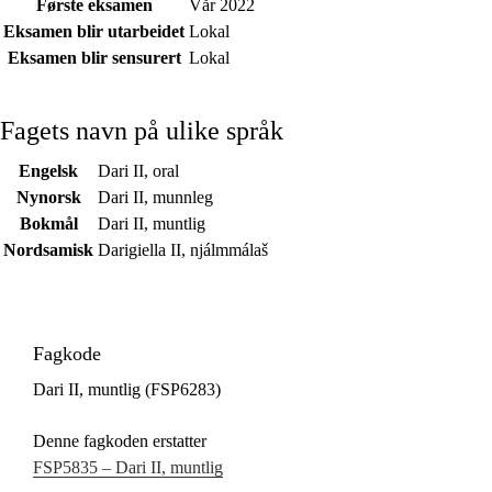
Første eksamen
Vår 2022
Eksamen blir utarbeidet
Lokal
Eksamen blir sensurert
Lokal
Fagets navn på ulike språk
Engelsk
Dari II, oral
Nynorsk
Dari II, munnleg
Bokmål
Dari II, muntlig
Nordsamisk
Darigiella II, njálmmálaš
Fagkode
Dari II, muntlig (FSP6283)
Denne fagkoden erstatter
FSP5835 – Dari II, muntlig