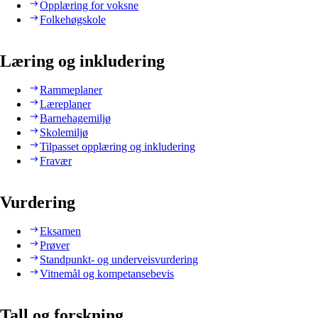
Opplæring for voksne
Folkehøgskole
Læring og inkludering
Rammeplaner
Læreplaner
Barnehagemiljø
Skolemiljø
Tilpasset opplæring og inkludering
Fravær
Vurdering
Eksamen
Prøver
Standpunkt- og underveisvurdering
Vitnemål og kompetansebevis
Tall og forskning