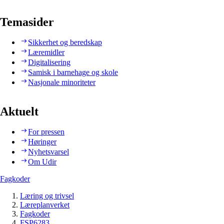
Temasider
Sikkerhet og beredskap
Læremidler
Digitalisering
Samisk i barnehage og skole
Nasjonale minoriteter
Aktuelt
For pressen
Høringer
Nyhetsvarsel
Om Udir
Fagkoder
Læring og trivsel
Læreplanverket
Fagkoder
FSP6283