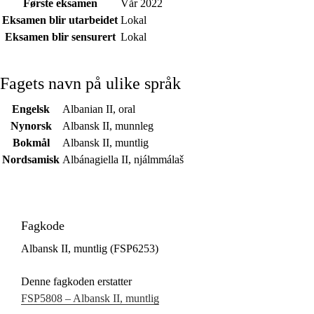
Første eksamen
Vår 2022
Eksamen blir utarbeidet
Lokal
Eksamen blir sensurert
Lokal
Fagets navn på ulike språk
Engelsk
Albanian II, oral
Nynorsk
Albansk II, munnleg
Bokmål
Albansk II, muntlig
Nordsamisk
Albánagiella II, njálmmálaš
Fagkode
Albansk II, muntlig (FSP6253)
Denne fagkoden erstatter
FSP5808 – Albansk II, muntlig