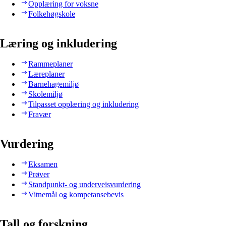
Opplæring for voksne
Folkehøgskole
Læring og inkludering
Rammeplaner
Læreplaner
Barnehagemiljø
Skolemiljø
Tilpasset opplæring og inkludering
Fravær
Vurdering
Eksamen
Prøver
Standpunkt- og underveisvurdering
Vitnemål og kompetansebevis
Tall og forskning