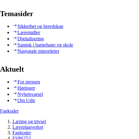
Temasider
Sikkerhet og beredskap
Læremidler
Digitalisering
Samisk i barnehage og skole
Nasjonale minoriteter
Aktuelt
For pressen
Høringer
Nyhetsvarsel
Om Udir
Fagkoder
Læring og trivsel
Læreplanverket
Fagkoder
FSP6253