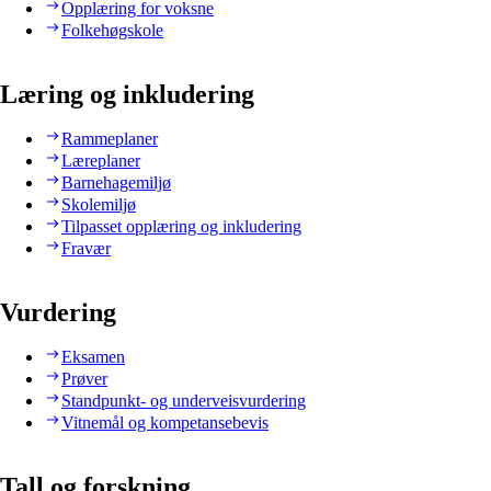
Opplæring for voksne
Folkehøgskole
Læring og inkludering
Rammeplaner
Læreplaner
Barnehagemiljø
Skolemiljø
Tilpasset opplæring og inkludering
Fravær
Vurdering
Eksamen
Prøver
Standpunkt- og underveisvurdering
Vitnemål og kompetansebevis
Tall og forskning