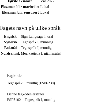
Første eksamen
Vår 2022
Eksamen blir utarbeidet
Lokal
Eksamen blir sensurert
Lokal
Fagets navn på ulike språk
Engelsk
Sign Language I, oral
Nynorsk
Tegnspråk I, munnleg
Bokmål
Tegnspråk I, muntlig
Nordsamisk
Mearkagiella I, njálmmálaš
Fagkode
Tegnspråk I, muntlig (FSP6230)
Denne fagkoden erstatter
FSP5102 – Tegnspråk I, muntlig