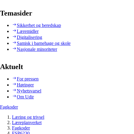
Temasider
Sikkerhet og beredskap
Læremidler
Digitalisering
Samisk i barnehage og skole
Nasjonale minoriteter
Aktuelt
For pressen
Høringer
Nyhetsvarsel
Om Udir
Fagkoder
Læring og trivsel
Læreplanverket
Fagkoder
FSP6230