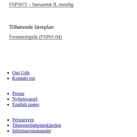
FSP5072 – Sørsamisk II, muntlig
Tilhørende læreplan
Fremmedspråk (FSP01‑04)
Om Udir
Kontakt oss
Presse
Nyhetsvarsel
English pages
Personvern
Tilgjengelighetserklæring
Informasjonskapsler