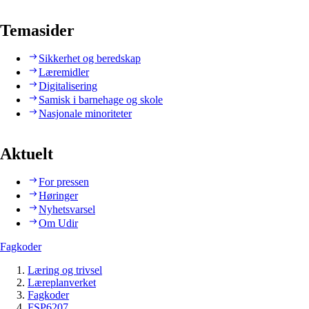
Temasider
Sikkerhet og beredskap
Læremidler
Digitalisering
Samisk i barnehage og skole
Nasjonale minoriteter
Aktuelt
For pressen
Høringer
Nyhetsvarsel
Om Udir
Fagkoder
Læring og trivsel
Læreplanverket
Fagkoder
FSP6207