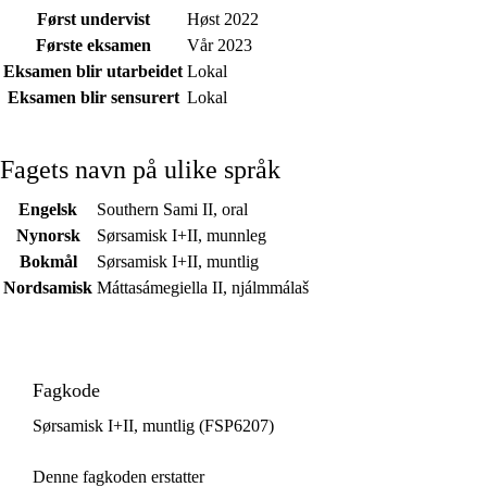
Først undervist
Høst 2022
Første eksamen
Vår 2023
Eksamen blir utarbeidet
Lokal
Eksamen blir sensurert
Lokal
Fagets navn på ulike språk
Engelsk
Southern Sami II, oral
Nynorsk
Sørsamisk I+II, munnleg
Bokmål
Sørsamisk I+II, muntlig
Nordsamisk
Máttasámegiella II, njálmmálaš
Fagkode
Sørsamisk I+II, muntlig (FSP6207)
Denne fagkoden erstatter