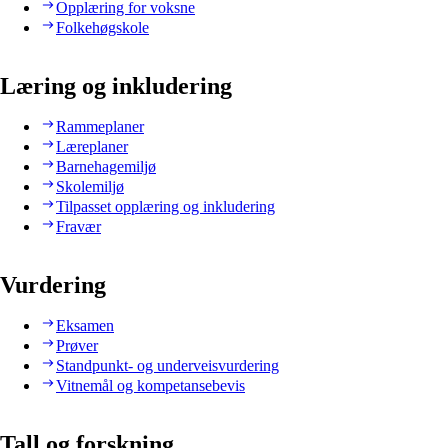
Opplæring for voksne
Folkehøgskole
Læring og inkludering
Rammeplaner
Læreplaner
Barnehagemiljø
Skolemiljø
Tilpasset opplæring og inkludering
Fravær
Vurdering
Eksamen
Prøver
Standpunkt- og underveisvurdering
Vitnemål og kompetansebevis
Tall og forskning