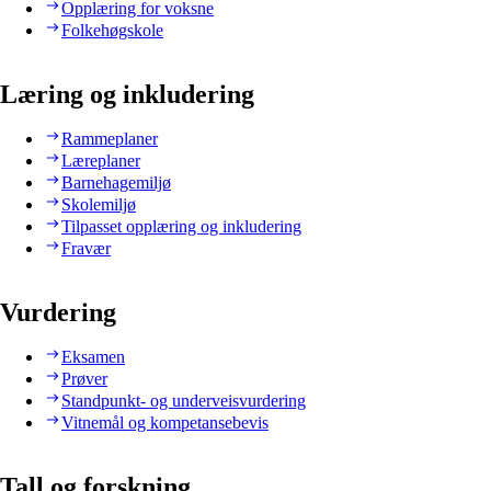
Opplæring for voksne
Folkehøgskole
Læring og inkludering
Rammeplaner
Læreplaner
Barnehagemiljø
Skolemiljø
Tilpasset opplæring og inkludering
Fravær
Vurdering
Eksamen
Prøver
Standpunkt- og underveisvurdering
Vitnemål og kompetansebevis
Tall og forskning