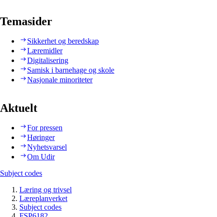
Temasider
Sikkerhet og beredskap
Læremidler
Digitalisering
Samisk i barnehage og skole
Nasjonale minoriteter
Aktuelt
For pressen
Høringer
Nyhetsvarsel
Om Udir
Subject codes
Læring og trivsel
Læreplanverket
Subject codes
FSP6182