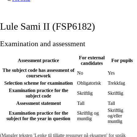
Lule Sami II (FSP6182)
Examination and assessment
For external
Assessment practice
For pupils
candidates
The subject code has assessment of
No
Yes
coursework
Selection scheme for examination
Obligatorisk
Trekkfag
Examination practice for the
Skriftlig
Skriftlig
subject code
Assessment statement
Tall
Tall
Skriftlig
Examination practice for the
Skriftlig og
og/eller
subject for the year in question
muntlig
muntlig
(Mangler teksten 'Lenke til tillatte ressurser på eksamen' for språk