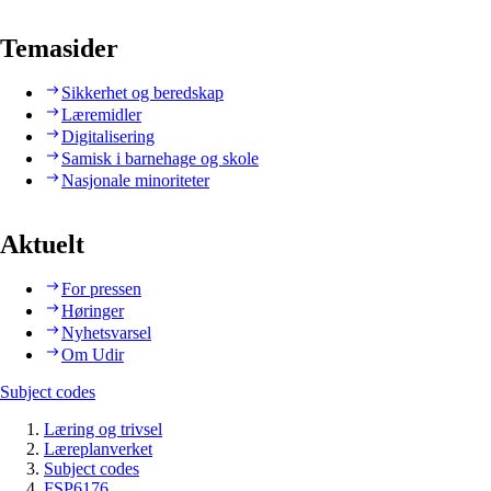
Temasider
Sikkerhet og beredskap
Læremidler
Digitalisering
Samisk i barnehage og skole
Nasjonale minoriteter
Aktuelt
For pressen
Høringer
Nyhetsvarsel
Om Udir
Subject codes
Læring og trivsel
Læreplanverket
Subject codes
FSP6176