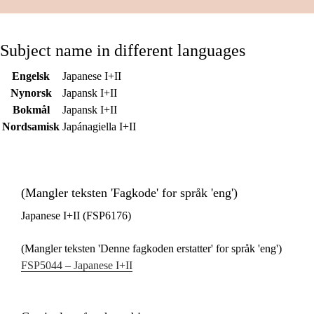
Subject name in different languages
Engelsk
Japanese I+II
Nynorsk
Japansk I+II
Bokmål
Japansk I+II
Nordsamisk
Japánagiella I+II
(Mangler teksten 'Fagkode' for språk 'eng')
Japanese I+II (FSP6176)
(Mangler teksten 'Denne fagkoden erstatter' for språk 'eng')
FSP5044 – Japanese I+II