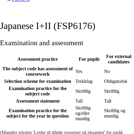
Japanese I+II (FSP6176)
Examination and assessment
For external
Assessment practice
For pupils
candidates
The subject code has assessment of
Yes
No
coursework
Selection scheme for examination
Trekkfag
Obligatorisk
Examination practice for the
Skriftlig
Skriftlig
subject code
Assessment statement
Tall
Tall
Skriftlig
Examination practice for the
Skriftlig og
og/eller
subject for the year in question
muntlig
muntlig
(Mangler teksten 'Lenke til tillatte ressurser på eksamen' for språk