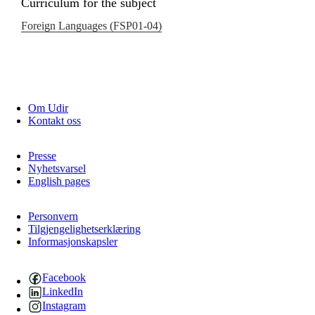
Curriculum for the subject
Foreign Languages (FSP01‑04)
Om Udir
Kontakt oss
Presse
Nyhetsvarsel
English pages
Personvern
Tilgjengelighetserklæring
Informasjonskapsler
Facebook
LinkedIn
Instagram