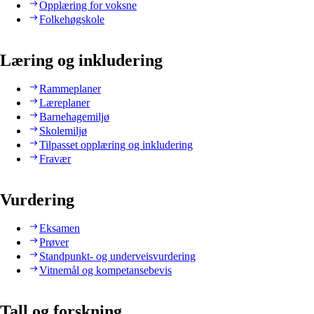
Opplæring for voksne
Folkehøgskole
Læring og inkludering
Rammeplaner
Læreplaner
Barnehagemiljø
Skolemiljø
Tilpasset opplæring og inkludering
Fravær
Vurdering
Eksamen
Prøver
Standpunkt- og underveisvurdering
Vitnemål og kompetansebevis
Tall og forskning